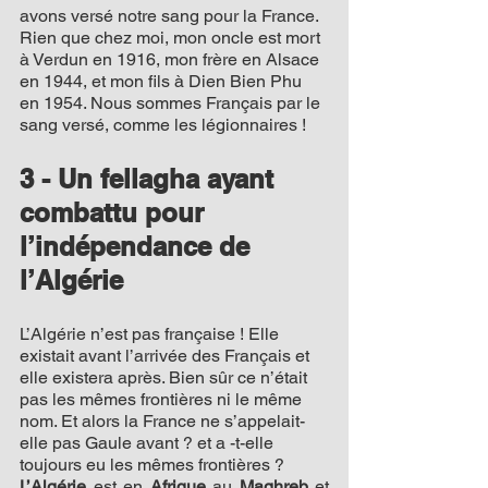
avons versé notre sang pour la France. 
Rien que chez moi, mon oncle est mort 
à Verdun en 1916, mon frère en Alsace 
en 1944, et mon fils à Dien Bien Phu 
en 1954. Nous sommes Français par le 
sang versé, comme les légionnaires !
3 - Un fellagha ayant 
combattu pour 
l’indépendance de 
l’Algérie
L’Algérie n’est pas française ! Elle 
existait avant l’arrivée des Français et 
elle existera après. Bien sûr ce n’était 
pas les mêmes frontières ni le même 
nom. Et alors la France ne s’appelait-
elle pas Gaule avant ? et a -t-elle 
toujours eu les mêmes frontières ?
L’Algérie
 est en 
Afrique
 au 
Maghreb
 et 