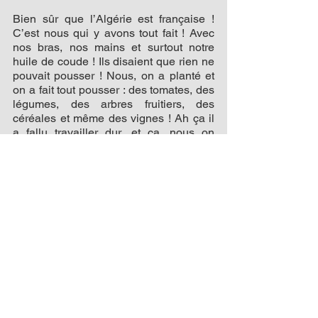
Bien sûr que l’Algérie est française ! 
C’est nous qui y avons tout fait ! Avec 
nos bras, nos mains et surtout notre 
huile de coude ! Ils disaient que rien ne 
pouvait pousser ! Nous, on a planté et 
on a fait tout pousser : des tomates, des 
légumes, des arbres fruitiers, des 
céréales et même des vignes ! Ah ça il 
a fallu travailler dur, et ça, nous on 
savait faire, pas eux !
Avant qu’on arrive il n’y avait rien 
l’anarchie ! Aucune organisation, la loi 
du plus fort ! Le bordel quoi, la chiquaya 
comme ils disent. 
Alors, on a tout fait, les routes, les 
écoles, les hôpitaux avec notre argent, 
l’argent qu’on a gagné en travaillant dur 
!
Oui, certains se sont battus pour la 
France ça c’est vrai, mais nous aussi !