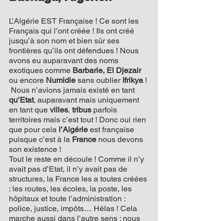
L’Algérie EST Française ! Ce sont les 
Français qui l’ont créée ! Ils ont créé 
jusqu’à son nom et bien sûr ses 
frontières qu’ils ont défendues ! Nous 
avons eu auparavant des noms 
exotiques comme 
Barbarie, El Djezair 
ou encore 
Numidie
 sans oublier 
Ifrikya 
! 
 Nous n’avions jamais existé en tant 
qu’Etat
, auparavant mais uniquement 
en tant que 
villes
, 
tribus
 parfois 
territoires mais c’est tout ! Donc oui rien 
que pour cela 
l’Algérie
 est française 
puisque c’est à la 
France
 nous devons 
son existence !
Tout le reste en découle ! Comme il n’y 
avait pas d’Etat, il n’y avait pas de 
structures, la France les a toutes créées 
: les routes, les écoles, la poste, les 
hôpitaux et toute l’administration : 
police, justice, impôts… Hélas ! Cela 
marche aussi dans l’autre sens : nous 