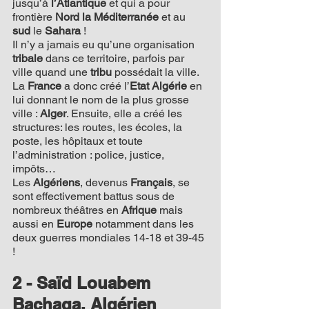
jusqu’à 
l’Atlantique
 et qui a pour 
frontière 
Nord la Méditerranée
 et au 
sud
 le 
Sahara 
!
Il n’y a jamais eu qu’une organisation 
tribale
 dans ce territoire, parfois par 
ville quand une 
tribu
 possédait la ville.
La 
France
 a donc créé l’
Etat Algérie
 en 
lui donnant le nom de la plus grosse 
ville : 
Alger
. Ensuite, elle a créé les 
structures: les routes, les écoles, la 
poste, les hôpitaux et toute 
l’administration : police, justice, 
impôts…
Les 
Algériens
, devenus 
Français
, se 
sont effectivement battus sous de 
nombreux théâtres en 
Afrique
 mais 
aussi en 
Europe
 notamment dans les 
deux guerres mondiales 14-18 et 39-45 
!
2 - Saïd
Louabem 
Bachaga, Algérien