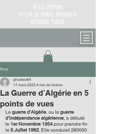
Gilles Hustaix
auteur du roman historique
Officiers Perdus
Post
ghustaix64
17 mars 2022
4 min de lecture
La Guerre d’Algérie en 5
points de vues
La 
guerre d’Algérie
, ou la 
guerre 
d’indépendance algérienne
, a débuté 
le 
1er Novembre 1954
 pour prendre fin 
le 
5 Juillet 1962
. Elle conduisit 280000 