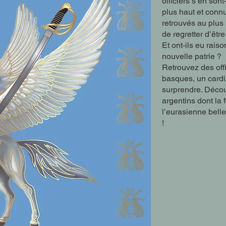
officiers s’en sont
plus haut et connu
retrouvés au plus
de regretter d’êtr
Et ont-ils eu rais
nouvelle patrie ?
Retrouvez des offi
basques, un cardin
surprendre. Déco
argentins dont la
l’eurasienne belle
!