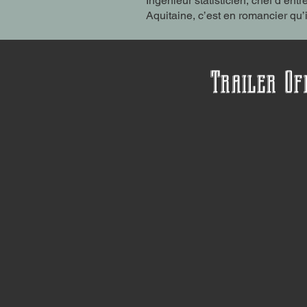
Ingénieur statisticien, chef d’en
Aquitaine, c’est en romancier qu’
Trailer Of