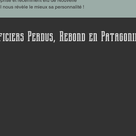
treprise et récemment élu de Nouvelle
il nous révèle le mieux sa personnalité !
ficiers Perdus, Rebond en Patagon