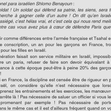
onel para israélien Shlomo Benayoun
 :
ldat ! Un soldat qui défend sa patrie, les siens, sera to
herche à gagner celle d’un autre ! On dit qu’en Israë
siégé, c’est hélas vrai, et c’est cela qui nous rend meille
tre cas vous avez plus à cœur de défendre Paris que l
ir comme différences entre l’armée française et Tsahal e
conscription, un an pour les garçons en France, troi
our les filles en Israël.
ation faisait son service militaire en Israël, impossib
re un paria, refuser de faire son devoir équivalant à
rance à cette époque peut-être à peine 20% des garçons
!
Si en France, la discipline est censée être de rigueur en
aël, on considère qu’elle n’est nécessaire que lorsq
mprenez les entrainements et les exercices, les manœuvres
arrête là ! Pas nécessaire de saluer un officier si vous le
promenant par exemple ! Pas nécessaire de porte
ns le même cas et il est d’ailleurs fréquent quand on vo