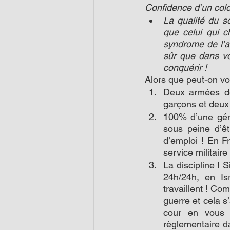
Confidence d’un col
La qualité du so
que celui qui c
syndrome de l’as
sûr que dans vo
conquérir !
Alors que peut-on vo
Deux armées de 
garçons et deux p
100% d’une génér
sous peine d’êt
d’emploi ! En F
service militaire 
La discipline ! 
24h/24h, en Isr
travaillent ! Co
guerre et cela s’
cour en vous 
règlementaire da