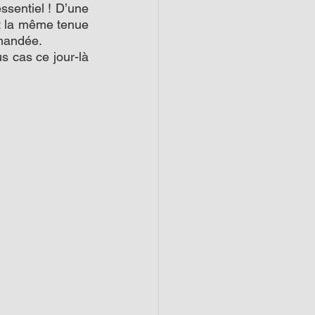
ssentiel ! D’une 
nt la même tenue 
mmandée.
 cas ce jour-là 