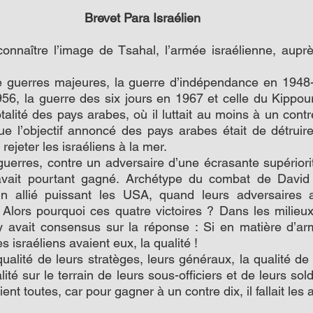
Brevet Para Israélien
connaître l’image de Tsahal, l’armée israélienne, auprès
 guerres majeures, la guerre d’indépendance en 1948-1
956, la guerre des six jours en 1967 et celle du Kippour
talité des pays arabes, où il luttait au moins à un contr
 l’objectif annoncé des pays arabes était de détruire I
t rejeter les israéliens à la mer.
uerres, contre un adversaire d’une écrasante supériori
avait pourtant gagné. Archétype du combat de David c
un allié puissant les USA, quand leurs adversaires a
Alors pourquoi ces quatre victoires ? Dans les milieux m
 y avait consensus sur la réponse : Si en matière d’ar
es israéliens avaient eux, la qualité !
ualité de leurs stratèges, leurs généraux, la qualité de l
alité sur le terrain de leurs sous-officiers et de leurs sol
ient toutes, car pour gagner à un contre dix, il fallait les a