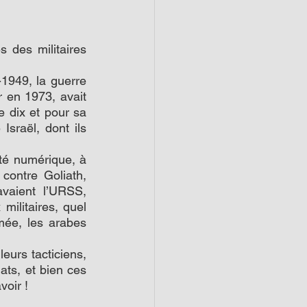
 des militaires 
949, la guerre 
 en 1973, avait 
e dix et pour sa 
sraël, dont ils 
té numérique, à 
ontre Goliath, 
vaient l’URSS, 
ilitaires, quel 
mée, les arabes 
eurs tacticiens, 
dats, et bien ces 
voir !