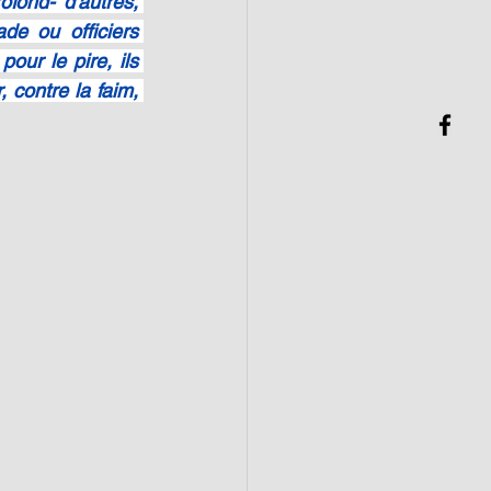
ofond- d'autres, 
de ou officiers 
our le pire, ils 
 contre la faim, 