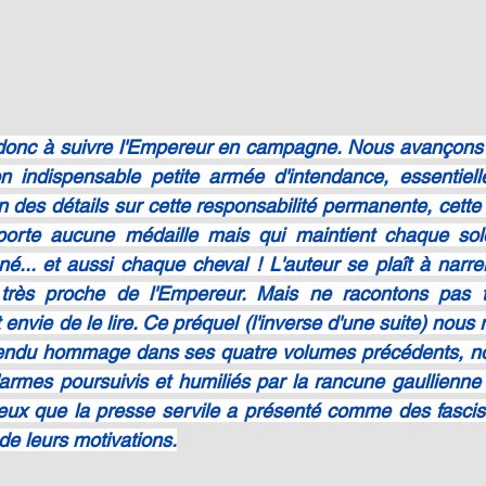
e donc à suivre l'Empereur en campagne. Nous avançons 
 indispensable petite armée d'intendance, essentielle
des détails sur cette responsabilité permanente, cette t
porte aucune médaille mais qui maintient chaque solda
né... et aussi chaque cheval ! L'auteur se plaît à narrer 
très proche de l'Empereur. Mais ne racontons pas tout
vie de le lire. Ce préquel (l'inverse d'une suite) nous r
 rendu hommage dans ses quatre volumes précédents, n
'armes poursuivis et humiliés par la rancune gaullienne 
x que la presse servile a présenté comme des fascist
de leurs motivations.